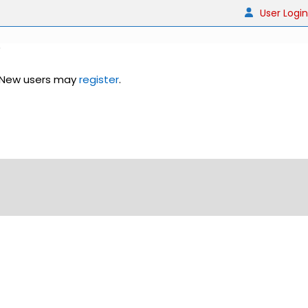
User Login
 New users may
register
.