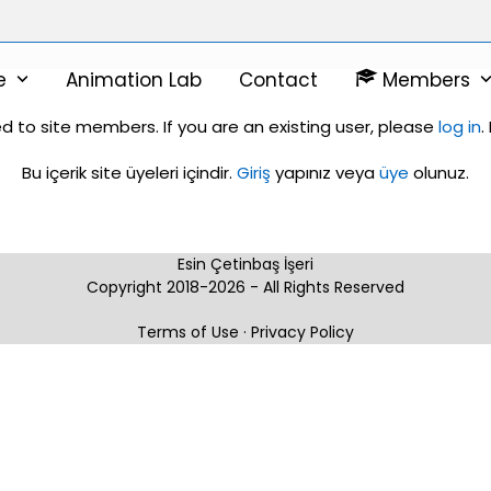
ne
Animation Lab
Contact
Members
ed to site members. If you are an existing user, please
log in
.
Bu içerik site üyeleri içindir.
Giriş
yapınız veya
üye
olunuz.
Esin Çetinbaş İşeri
Copyright 2018-2026 - All Rights Reserved
Terms of Use
·
Privacy Policy