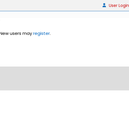
User Login
 New users may
register
.