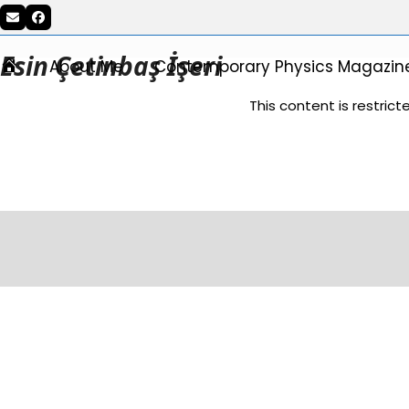
Skip
Email
Facebook
to
content
Esin Çetinbaş İşeri
Home
About Me
Contemporary Physics Magazi
This content is restrict