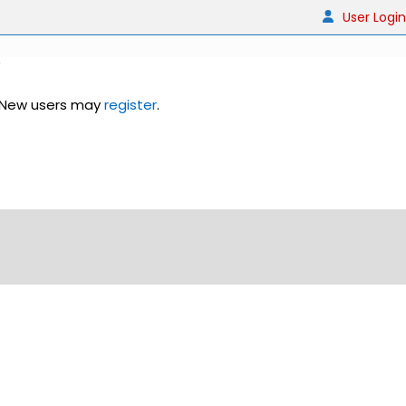
User Login
 New users may
register
.