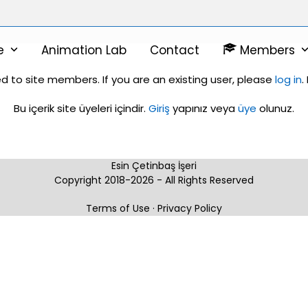
ne
Animation Lab
Contact
Members
ed to site members. If you are an existing user, please
log in
.
Bu içerik site üyeleri içindir.
Giriş
yapınız veya
üye
olunuz.
Esin Çetinbaş İşeri
Copyright 2018-2026 - All Rights Reserved
Terms of Use
·
Privacy Policy