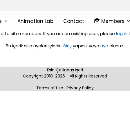
ne
Animation Lab
Contact
Members
ed to site members. If you are an existing user, please
log in
.
Bu içerik site üyeleri içindir.
Giriş
yapınız veya
üye
olunuz.
Esin Çetinbaş İşeri
Copyright 2018-2026 - All Rights Reserved
Terms of Use
·
Privacy Policy