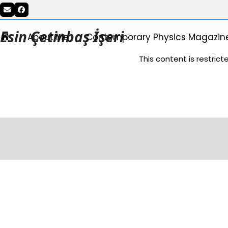
Skip
Email
Facebook
to
content
Esin Çetinbaş İşeri
Home
About Me
Contemporary Physics Magazi
This content is restrict