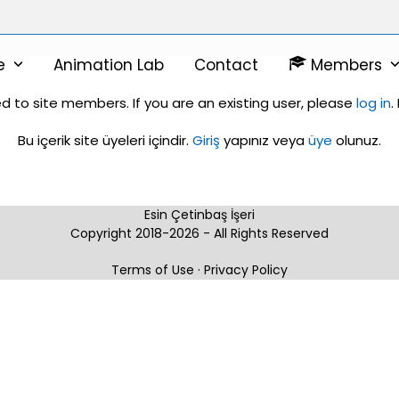
ne
Animation Lab
Contact
Members
ed to site members. If you are an existing user, please
log in
.
Bu içerik site üyeleri içindir.
Giriş
yapınız veya
üye
olunuz.
Esin Çetinbaş İşeri
Copyright 2018-2026 - All Rights Reserved
Terms of Use
·
Privacy Policy