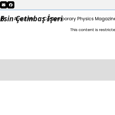
Skip
Email
Facebook
to
content
Esin Çetinbaş İşeri
Home
About Me
Contemporary Physics Magazi
This content is restrict