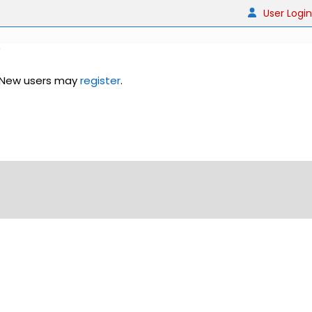
User Login
 New users may
register
.