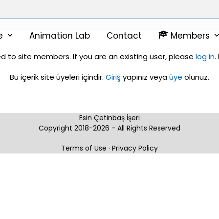
ne
Animation Lab
Contact
Members
ed to site members. If you are an existing user, please
log in
.
Bu içerik site üyeleri içindir.
Giriş
yapınız veya
üye
olunuz.
Esin Çetinbaş İşeri
Copyright 2018-2026 - All Rights Reserved
Terms of Use
·
Privacy Policy