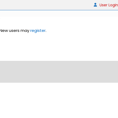
User Login
 New users may
register
.