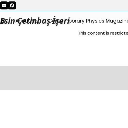
Skip
Email
Facebook
to
content
Esin Çetinbaş İşeri
Home
About Me
Contemporary Physics Magazi
This content is restrict