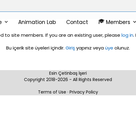
ne
Animation Lab
Contact
Members
ed to site members. If you are an existing user, please
log in
.
Bu içerik site üyeleri içindir.
Giriş
yapınız veya
üye
olunuz.
Esin Çetinbaş İşeri
Copyright 2018-2026 - All Rights Reserved
Terms of Use
·
Privacy Policy