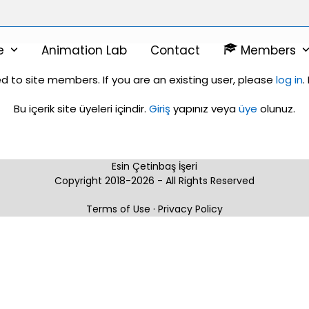
ne
Animation Lab
Contact
Members
ed to site members. If you are an existing user, please
log in
.
Bu içerik site üyeleri içindir.
Giriş
yapınız veya
üye
olunuz.
Esin Çetinbaş İşeri
Copyright 2018-2026 - All Rights Reserved
Terms of Use
·
Privacy Policy