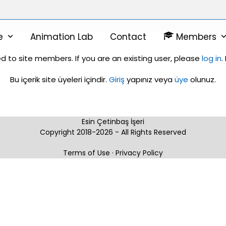
ne
Animation Lab
Contact
Members
ed to site members. If you are an existing user, please
log in
.
Bu içerik site üyeleri içindir.
Giriş
yapınız veya
üye
olunuz.
Esin Çetinbaş İşeri
Copyright 2018-2026 - All Rights Reserved
Terms of Use
·
Privacy Policy